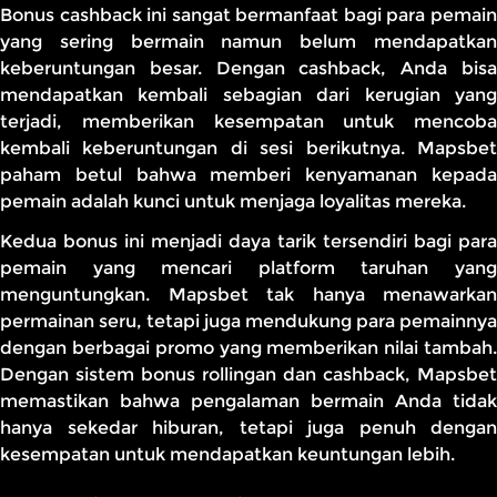
Bonus cashback ini sangat bermanfaat bagi para pemain
yang sering bermain namun belum mendapatkan
keberuntungan besar. Dengan cashback, Anda bisa
mendapatkan kembali sebagian dari kerugian yang
terjadi, memberikan kesempatan untuk mencoba
kembali keberuntungan di sesi berikutnya. Mapsbet
paham betul bahwa memberi kenyamanan kepada
pemain adalah kunci untuk menjaga loyalitas mereka.
Kedua bonus ini menjadi daya tarik tersendiri bagi para
pemain yang mencari platform taruhan yang
menguntungkan. Mapsbet tak hanya menawarkan
permainan seru, tetapi juga mendukung para pemainnya
dengan berbagai promo yang memberikan nilai tambah.
Dengan sistem bonus rollingan dan cashback, Mapsbet
memastikan bahwa pengalaman bermain Anda tidak
hanya sekedar hiburan, tetapi juga penuh dengan
kesempatan untuk mendapatkan keuntungan lebih.