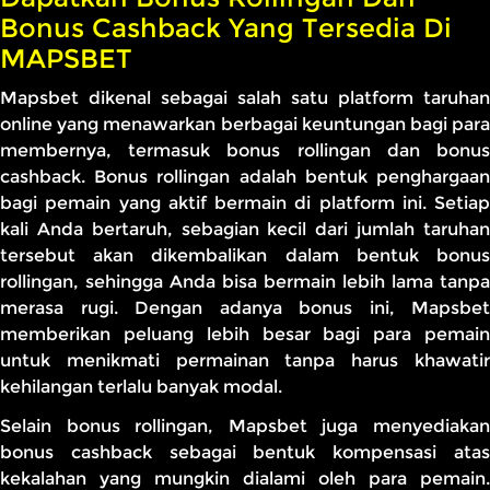
Bonus Cashback Yang Tersedia Di
MAPSBET
Mapsbet dikenal sebagai salah satu platform taruhan
online yang menawarkan berbagai keuntungan bagi para
membernya, termasuk bonus rollingan dan bonus
cashback. Bonus rollingan adalah bentuk penghargaan
bagi pemain yang aktif bermain di platform ini. Setiap
kali Anda bertaruh, sebagian kecil dari jumlah taruhan
tersebut akan dikembalikan dalam bentuk bonus
rollingan, sehingga Anda bisa bermain lebih lama tanpa
merasa rugi. Dengan adanya bonus ini, Mapsbet
memberikan peluang lebih besar bagi para pemain
untuk menikmati permainan tanpa harus khawatir
kehilangan terlalu banyak modal.
Selain bonus rollingan, Mapsbet juga menyediakan
bonus cashback sebagai bentuk kompensasi atas
kekalahan yang mungkin dialami oleh para pemain.