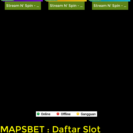
Stream N' Spin - LUNA
Stream N' Spin - ANGELA
Stream N' Spin - KIMMY
Referral
Promosi
Hubungi Kami
Live Chat
Pengaduan Customer
Pilih Bahasa:
MASUK
DAFTAR
&copy; MAPSBET : Daftar Slot Langsung Dapat
Bonus Member Baru 100 Di Depan TO Kecil. Hak
Cipta Dilindungi.
MAPSBET : Daftar Slot