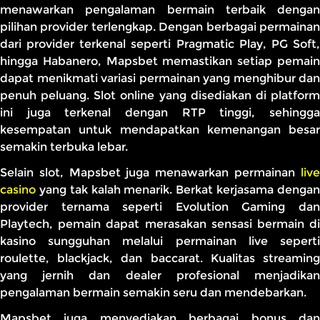
menawarkan pengalaman bermain terbaik dengan
pilihan provider terlengkap. Dengan berbagai permainan
dari provider terkenal seperti Pragmatic Play, PG Soft,
hingga Habanero, Mapsbet memastikan setiap pemain
dapat menikmati variasi permainan yang menghibur dan
penuh peluang. Slot online yang disediakan di platform
ini juga terkenal dengan RTP tinggi, sehingga
kesempatan untuk mendapatkan kemenangan besar
semakin terbuka lebar.
Selain slot, Mapsbet juga menawarkan permainan
live
casino
yang tak kalah menarik. Berkat kerjasama dengan
provider ternama seperti Evolution Gaming dan
Playtech, pemain dapat merasakan sensasi bermain di
kasino sungguhan melalui permainan live seperti
roulette, blackjack, dan baccarat. Kualitas streaming
yang jernih dan dealer profesional menjadikan
pengalaman bermain semakin seru dan mendebarkan.
Mapsbet juga menyediakan berbagai bonus dan