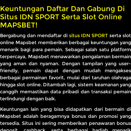
Keuntungan Daftar Dan Gabung Di
Situs IDN SPORT Serta Slot Online
MAPSBET!
Bergabung dan mendaftar di
situs IDN SPORT
serta slot
online Mapsbet memberikan berbagai keuntungan yang
menarik bagi para pemain. Sebagai salah satu platform
terpercaya, Mapsbet menawarkan pengalaman bermain
yang aman dan nyaman. Dengan tampilan yang user-
friendly, pemain dapat dengan mudah mengakses
berbagai permainan favorit, mulai dari taruhan olahraga
hingga slot online. Ditambah lagi, sistem keamanan yang
canggih memastikan data pribadi dan transaksi pemain
terlindungi dengan baik.
Keuntungan lain yang bisa didapatkan dari bermain di
Mapsbet adalah beragamnya bonus dan promosi yang
tersedia. Situs ini sering memberikan penawaran bonus
deposit, cashback, serta berbagai hadiah menarik