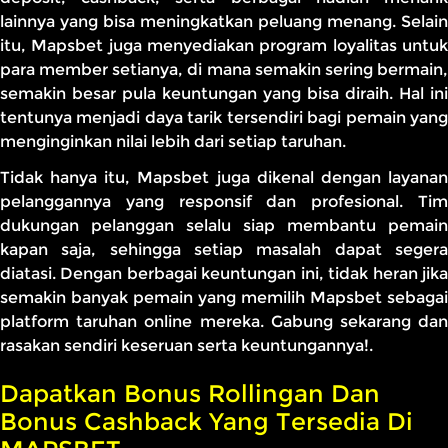
lainnya yang bisa meningkatkan peluang menang. Selain
itu, Mapsbet juga menyediakan program loyalitas untuk
para member setianya, di mana semakin sering bermain,
semakin besar pula keuntungan yang bisa diraih. Hal ini
tentunya menjadi daya tarik tersendiri bagi pemain yang
menginginkan nilai lebih dari setiap taruhan.
Tidak hanya itu, Mapsbet juga dikenal dengan layanan
pelanggannya yang responsif dan profesional. Tim
dukungan pelanggan selalu siap membantu pemain
kapan saja, sehingga setiap masalah dapat segera
diatasi. Dengan berbagai keuntungan ini, tidak heran jika
semakin banyak pemain yang memilih Mapsbet sebagai
platform taruhan online mereka. Gabung sekarang dan
rasakan sendiri keseruan serta keuntungannya!.
Dapatkan Bonus Rollingan Dan
Bonus Cashback Yang Tersedia Di