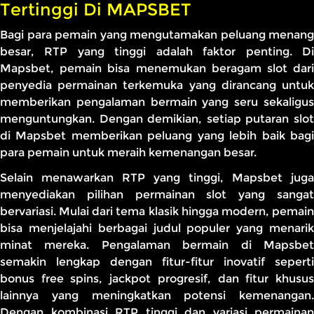
Tertinggi Di MAPSBET
Bagi para pemain yang mengutamakan peluang menang
besar, RTP yang tinggi adalah faktor penting. Di
Mapsbet, pemain bisa menemukan beragam slot dari
penyedia permainan terkemuka yang dirancang untuk
memberikan pengalaman bermain yang seru sekaligus
menguntungkan. Dengan demikian, setiap putaran slot
di Mapsbet memberikan peluang yang lebih baik bagi
para pemain untuk meraih kemenangan besar.
Selain menawarkan RTP yang tinggi, Mapsbet juga
menyediakan pilihan permainan slot yang sangat
bervariasi. Mulai dari tema klasik hingga modern, pemain
bisa menjelajahi berbagai judul populer yang menarik
minat mereka. Pengalaman bermain di Mapsbet
semakin lengkap dengan fitur-fitur inovatif seperti
bonus free spins, jackpot progresif, dan fitur khusus
lainnya yang meningkatkan potensi kemenangan.
Dengan kombinasi RTP tinggi dan variasi permainan