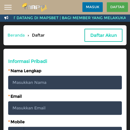
Beranda
MASUK
DAFTAR
LAMAT DATANG DI MAPSBET | BAGI MEMBER YANG MELAKUKAN T
Sports
BARU
PROMO
Live Casino
BARU
Daftar Akun
Beranda
›
Daftar
IDNPoker
BARU
Slots
PROMO
Informasi Pribadi
IDNLIVE
BARU
*
Nama Lengkap
Stream N Spin
Arcade
PROMO
*
Email
Table Games
Lottery
BARU
PROMO
*
Mobile
IDNRaffle