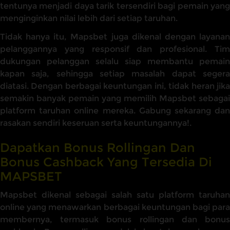
tentunya menjadi daya tarik tersendiri bagi pemain yang
menginginkan nilai lebih dari setiap taruhan.
Tidak hanya itu, Mapsbet juga dikenal dengan layanan
pelanggannya yang responsif dan profesional. Tim
dukungan pelanggan selalu siap membantu pemain
kapan saja, sehingga setiap masalah dapat segera
diatasi. Dengan berbagai keuntungan ini, tidak heran jika
semakin banyak pemain yang memilih Mapsbet sebagai
platform taruhan online mereka. Gabung sekarang dan
rasakan sendiri keseruan serta keuntungannya!.
Dapatkan Bonus Rollingan Dan
Bonus Cashback Yang Tersedia Di
MAPSBET
Mapsbet dikenal sebagai salah satu platform taruhan
online yang menawarkan berbagai keuntungan bagi para
membernya, termasuk bonus rollingan dan bonus