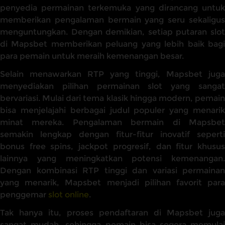
penyedia permainan terkemuka yang dirancang untuk
memberikan pengalaman bermain yang seru sekaligus
menguntungkan. Dengan demikian, setiap putaran slot
di Mapsbet memberikan peluang yang lebih baik bagi
para pemain untuk meraih kemenangan besar.
Selain menawarkan RTP yang tinggi, Mapsbet juga
menyediakan pilihan permainan slot yang sangat
bervariasi. Mulai dari tema klasik hingga modern, pemain
bisa menjelajahi berbagai judul populer yang menarik
minat mereka. Pengalaman bermain di Mapsbet
semakin lengkap dengan fitur-fitur inovatif seperti
bonus free spins, jackpot progresif, dan fitur khusus
lainnya yang meningkatkan potensi kemenangan.
Dengan kombinasi RTP tinggi dan variasi permainan
yang menarik, Mapsbet menjadi pilihan favorit para
penggemar
slot online
.
Tak hanya itu, proses pendaftaran di Mapsbet juga
sangat mudah, sehingga pemain bisa segera memulai