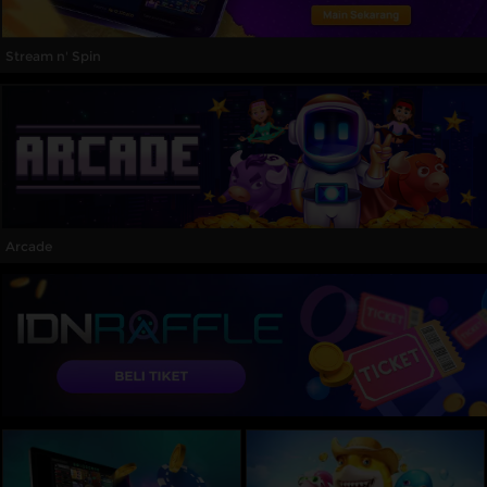
Stream n' Spin
Arcade