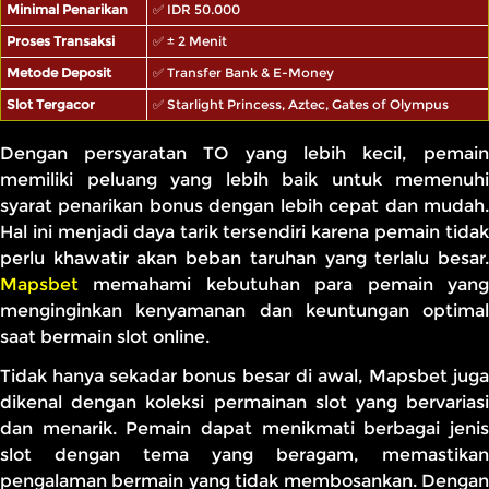
Minimal Penarikan
✅ IDR 50.000
Proses Transaksi
✅ ± 2 Menit
Metode Deposit
✅ Transfer Bank & E-Money
Slot Tergacor
✅ Starlight Princess, Aztec, Gates of Olympus
Dengan persyaratan TO yang lebih kecil, pemain
memiliki peluang yang lebih baik untuk memenuhi
syarat penarikan bonus dengan lebih cepat dan mudah.
Hal ini menjadi daya tarik tersendiri karena pemain tidak
perlu khawatir akan beban taruhan yang terlalu besar.
Mapsbet
memahami kebutuhan para pemain yang
menginginkan kenyamanan dan keuntungan optimal
saat bermain slot online.
Tidak hanya sekadar bonus besar di awal, Mapsbet juga
dikenal dengan koleksi permainan slot yang bervariasi
dan menarik. Pemain dapat menikmati berbagai jenis
slot dengan tema yang beragam, memastikan
pengalaman bermain yang tidak membosankan. Dengan