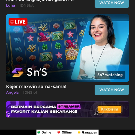
WATCH NOW
Luna
IDNSlot
Referral
Promosi
Hubungi Kami
Live Chat
Pengaduan Customer
Pilih Bahasa:
Kejer maxwin sama-sama!
WATCH NOW
Angela
IDNSlot
MASUK
DAFTAR
&copy; MAPSBET : Daftar Slot Langsung Dapat
Bonus Member Baru 100 Di Depan TO Kecil. Hak
Cipta Dilindungi.