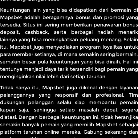
Keuntungan lain yang bisa didapatkan dari bermain di
Mapsbet adalah beragamnya bonus dan promosi yang
tersedia. Situs ini sering memberikan penawaran bonus
deposit, cashback, serta berbagai hadiah menarik
lainnya yang bisa meningkatkan peluang menang. Selain
itu, Mapsbet juga menyediakan program loyalitas untuk
para member setianya, di mana semakin sering bermain,
semakin besar pula keuntungan yang bisa diraih. Hal ini
tentunya menjadi daya tarik tersendiri bagi pemain yang
menginginkan nilai lebih dari setiap taruhan.
Tidak hanya itu, Mapsbet juga dikenal dengan layanan
pelanggannya yang responsif dan profesional. Tim
dukungan pelanggan selalu siap membantu pemain
kapan saja, sehingga setiap masalah dapat segera
diatasi. Dengan berbagai keuntungan ini, tidak heran jika
semakin banyak pemain yang memilih Mapsbet sebagai
platform taruhan online mereka. Gabung sekarang dan