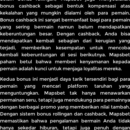
bonus cashback sebagai bentuk kompensasi atas
kekalahan yang mungkin dialami oleh para pemain.
Bonus cashback ini sangat bermanfaat bagi para pemain
yang sering bermain namun belum mendapatkan
keberuntungan besar. Dengan cashback, Anda bisa
mendapatkan kembali sebagian dari kerugian yang
terjadi, memberikan kesempatan untuk mencoba
kembali keberuntungan di sesi berikutnya. Mapsbet
paham betul bahwa memberi kenyamanan kepada
pemain adalah kunci untuk menjaga loyalitas mereka.
Kedua bonus ini menjadi daya tarik tersendiri bagi para
pemain yang mencari platform taruhan yang
menguntungkan. Mapsbet tak hanya menawarkan
permainan seru, tetapi juga mendukung para pemainnya
dengan berbagai promo yang memberikan nilai tambah.
Dengan sistem bonus rollingan dan cashback, Mapsbet
memastikan bahwa pengalaman bermain Anda tidak
hanya sekedar hiburan, tetapi juga penuh dengan