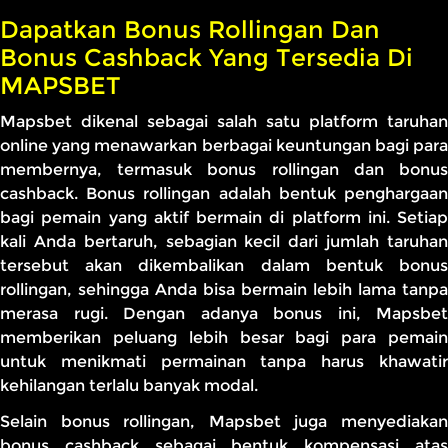
Dapatkan Bonus Rollingan Dan
Bonus Cashback Yang Tersedia Di
MAPSBET
Mapsbet dikenal sebagai salah satu platform taruhan
online yang menawarkan berbagai keuntungan bagi para
membernya, termasuk bonus rollingan dan bonus
cashback. Bonus rollingan adalah bentuk penghargaan
bagi pemain yang aktif bermain di platform ini. Setiap
kali Anda bertaruh, sebagian kecil dari jumlah taruhan
tersebut akan dikembalikan dalam bentuk bonus
rollingan, sehingga Anda bisa bermain lebih lama tanpa
merasa rugi. Dengan adanya bonus ini, Mapsbet
memberikan peluang lebih besar bagi para pemain
untuk menikmati permainan tanpa harus khawatir
kehilangan terlalu banyak modal.
Selain bonus rollingan, Mapsbet juga menyediakan
bonus cashback sebagai bentuk kompensasi atas