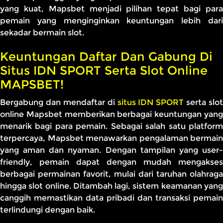
yang kuat, Mapsbet menjadi pilihan tepat bagi para
pemain yang menginginkan keuntungan lebih dari
sekadar bermain slot.
Keuntungan Daftar Dan Gabung Di
Situs IDN SPORT Serta Slot Online
MAPSBET!
Bergabung dan mendaftar di
situs IDN SPORT
serta slot
online Mapsbet memberikan berbagai keuntungan yang
menarik bagi para pemain. Sebagai salah satu platform
terpercaya, Mapsbet menawarkan pengalaman bermain
yang aman dan nyaman. Dengan tampilan yang user-
friendly, pemain dapat dengan mudah mengakses
berbagai permainan favorit, mulai dari taruhan olahraga
hingga slot online. Ditambah lagi, sistem keamanan yang
canggih memastikan data pribadi dan transaksi pemain
terlindungi dengan baik.