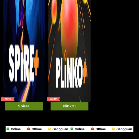
Spire+
Plinko+