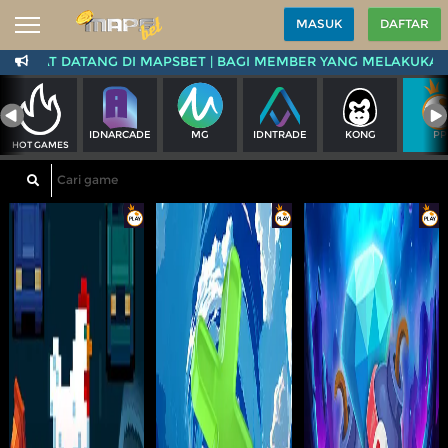
Beranda
MASUK
DAFTAR
LAMAT DATANG DI MAPSBET | BAGI MEMBER YANG MELAKUKAN T
Sports
BARU
PROMO
Live Casino
BARU
IDNARCADE
MG
IDNTRADE
KONG
PP
IDNPoker
BARU
HOT GAMES
Slots
PROMO
IDNLIVE
BARU
Stream N Spin
Arcade
PROMO
Table Games
Lottery
BARU
PROMO
IDNRaffle