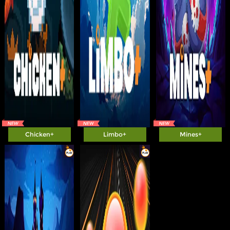
Referral
Promosi
Hubungi Kami
Live Chat
Pengaduan Customer
Pilih Bahasa:
Chicken+
Limbo+
Mines+
MASUK
DAFTAR
&copy; MAPSBET : Daftar Slot Langsung Dapat
Bonus Member Baru 100 Di Depan TO Kecil. Hak
Cipta Dilindungi.