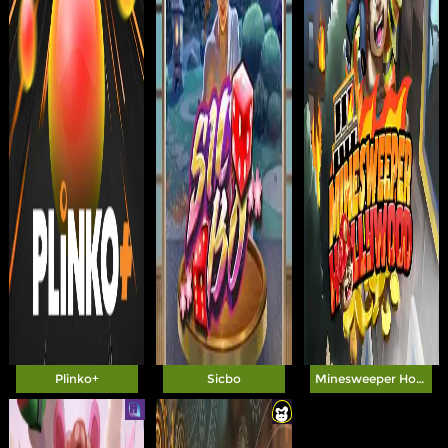
Plinko+
Sicbo
Minesweeper Hollywood