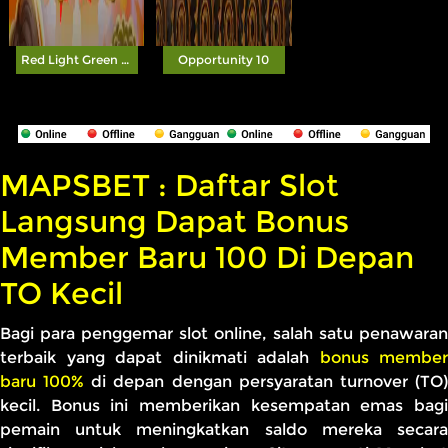
Red Light Green Light
Opportunity 10
MAPSBET : Daftar Slot
Langsung Dapat Bonus
Member Baru 100 Di Depan
TO Kecil
Bagi para penggemar slot online, salah satu penawaran
terbaik yang dapat dinikmati adalah
bonus member
baru 100%
di depan dengan persyaratan turnover (TO
kecil. Bonus ini memberikan kesempatan emas bagi
pemain untuk meningkatkan saldo mereka secara